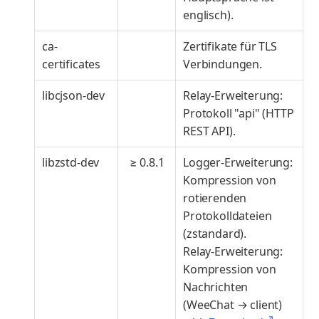
englisch).
ca-
Zertifikate für TLS
certificates
Verbindungen.
libcjson-dev
Relay-Erweiterung:
Protokoll "api" (HTTP
REST API).
libzstd-dev
≥ 0.8.1
Logger-Erweiterung:
Kompression von
rotierenden
Protokolldateien
(zstandard).
Relay-Erweiterung:
Kompression von
Nachrichten
(WeeChat → client)