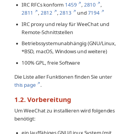
↗
↗
IRC RFCs konform
1459
,
2810
,
↗
↗
↗
↗
2811
,
2812
,
2813
und
7194
IRC proxy und relay für WeeChat und
Remote-Schnittstellen
Betriebssystemunabhängig (GNU/Linux,
*BSD, macOS, Windows und weitere)
100% GPL, freie Software
Die Liste aller Funktionen finden Sie unter
↗
this page
.
1.2. Vorbereitung
Um WeeChat zu installieren wird folgendes
benötigt:
ein lauffähiges GNU/Linux System (mit