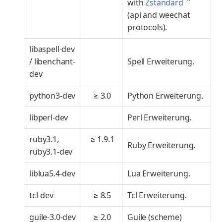
↗
with
Zstandard
(api and weechat
protocols).
libaspell-dev
/ libenchant-
Spell Erweiterung.
dev
python3-dev
≥ 3.0
Python Erweiterung.
libperl-dev
Perl Erweiterung.
ruby3.1,
≥ 1.9.1
Ruby Erweiterung.
ruby3.1-dev
liblua5.4-dev
Lua Erweiterung.
tcl-dev
≥ 8.5
Tcl Erweiterung.
guile-3.0-dev
≥ 2.0
Guile (scheme)