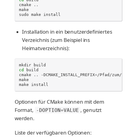
cmake
..

make

sudo
make
install
Installation in ein benutzerdefiniertes
Verzeichnis (zum Beispiel ins
Heimatverzeichnis):
mkdir
cd
build

cmake
..
-DCMAKE_INSTALL_PREFIX
=
/Pfad/zum/Verzeic
make

make
install
Optionen für CMake können mit dem
Format,
, genutzt
-DOPTION=VALUE
werden.
Liste der verfügbaren Optionen: