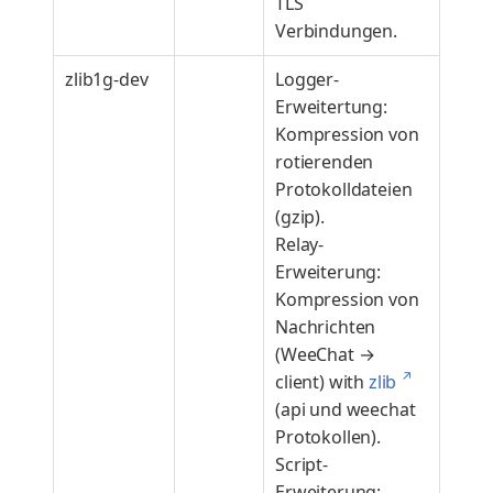
TLS
Verbindungen.
zlib1g-dev
Logger-
Erweitertung:
Kompression von
rotierenden
Protokolldateien
(gzip).
Relay-
Erweiterung:
Kompression von
Nachrichten
(WeeChat →
↗
client) with
zlib
(api und weechat
Protokollen).
Script-
Erweiterung: