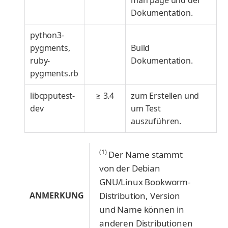
Dokumentation.
python3-
pygments,
Build
ruby-
Dokumentation.
pygments.rb
libcpputest-
≥ 3.4
zum Erstellen und
dev
um Test
auszuführen.
(1)
Der Name stammt
von der Debian
GNU/Linux Bookworm-
ANMERKUNG
Distribution, Version
und Name können in
anderen Distributionen