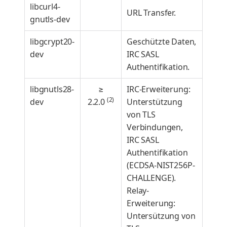
libcurl4-
URL Transfer.
gnutls-dev
libgcrypt20-
Geschützte Daten,
dev
IRC SASL
Authentifikation.
libgnutls28-
≥
IRC-Erweiterung:
(2)
dev
2.2.0
Unterstützung
von TLS
Verbindungen,
IRC SASL
Authentifikation
(ECDSA-NIST256P-
CHALLENGE).
Relay-
Erweiterung:
Untersützung von