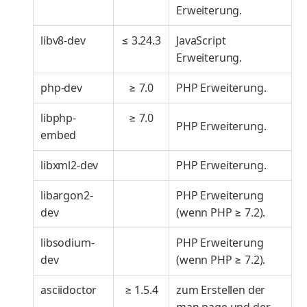
Erweiterung.
libv8-dev
≤ 3.24.3
JavaScript
Erweiterung.
php-dev
≥ 7.0
PHP Erweiterung.
libphp-
≥ 7.0
PHP Erweiterung.
embed
libxml2-dev
PHP Erweiterung.
libargon2-
PHP Erweiterung
dev
(wenn PHP ≥ 7.2).
libsodium-
PHP Erweiterung
dev
(wenn PHP ≥ 7.2).
asciidoctor
≥ 1.5.4
zum Erstellen der
man page und der