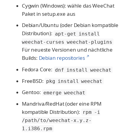
Cygwin (Windows): wähle das WeeChat
Paket in setup.exe aus
Debian/Ubuntu (oder Debian kompatible
Distribution):
apt-get install
weechat-curses weechat-plugins
Für neueste Versionen und nächtliche
↗
Builds:
Debian repositories
Fedora Core:
dnf install weechat
FreeBSD:
pkg install weechat
Gentoo:
emerge weechat
Mandriva/RedHat (oder eine RPM
kompatible Distribution):
rpm -i
/path/to/weechat-x.y.z-
1.i386.rpm