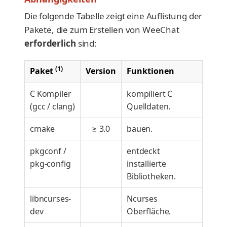
Die folgende Tabelle zeigt eine Auflistung der
Pakete, die zum Erstellen von WeeChat
erforderlich
sind:
(1)
Paket
Version
Funktionen
C Kompiler
kompiliert C
(gcc / clang)
Quelldaten.
cmake
≥ 3.0
bauen.
pkgconf /
entdeckt
pkg-config
installierte
Bibliotheken.
libncurses-
Ncurses
dev
Oberfläche.