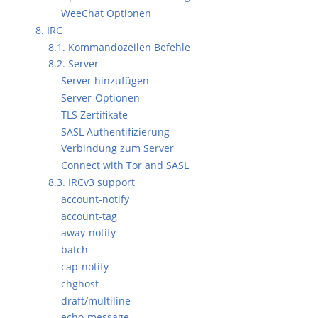
WeeChat Optionen
8. IRC
8.1. Kommandozeilen Befehle
8.2. Server
Server hinzufügen
Server-Optionen
TLS Zertifikate
SASL Authentifizierung
Verbindung zum Server
Connect with Tor and SASL
8.3. IRCv3 support
account-notify
account-tag
away-notify
batch
cap-notify
chghost
draft/multiline
echo-message