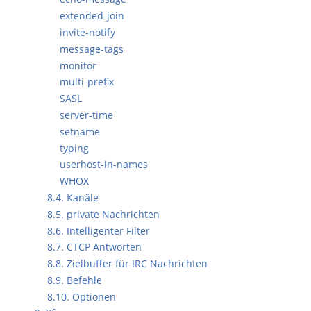
extended-join
invite-notify
message-tags
monitor
multi-prefix
SASL
server-time
setname
typing
userhost-in-names
WHOX
8.4. Kanäle
8.5. private Nachrichten
8.6. Intelligenter Filter
8.7. CTCP Antworten
8.8. Zielbuffer für IRC Nachrichten
8.9. Befehle
8.10. Optionen