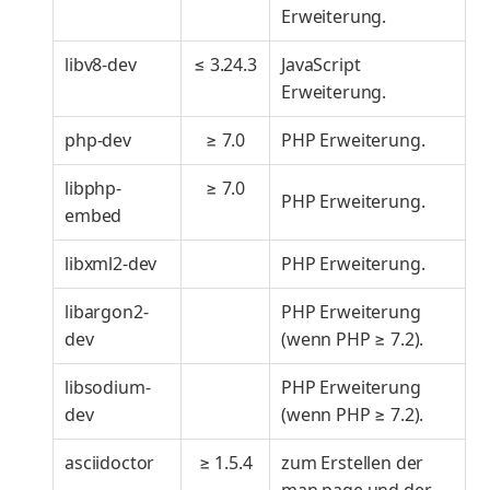
Erweiterung.
libv8-dev
≤ 3.24.3
JavaScript
Erweiterung.
php-dev
≥ 7.0
PHP Erweiterung.
libphp-
≥ 7.0
PHP Erweiterung.
embed
libxml2-dev
PHP Erweiterung.
libargon2-
PHP Erweiterung
dev
(wenn PHP ≥ 7.2).
libsodium-
PHP Erweiterung
dev
(wenn PHP ≥ 7.2).
asciidoctor
≥ 1.5.4
zum Erstellen der
man page und der