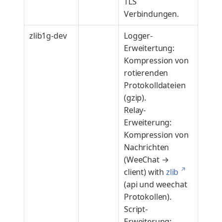
TLS
Verbindungen.
zlib1g-dev
Logger-
Erweitertung:
Kompression von
rotierenden
Protokolldateien
(gzip).
Relay-
Erweiterung:
Kompression von
Nachrichten
(WeeChat →
↗
client) with
zlib
(api und weechat
Protokollen).
Script-
Erweiterung: