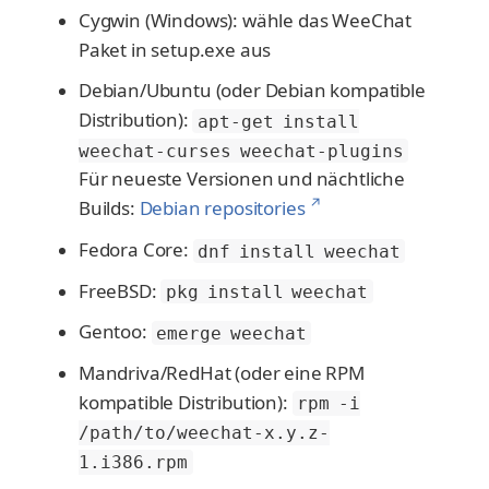
Cygwin (Windows): wähle das WeeChat
Paket in setup.exe aus
Debian/Ubuntu (oder Debian kompatible
Distribution):
apt-get install
weechat-curses weechat-plugins
Für neueste Versionen und nächtliche
↗
Builds:
Debian repositories
Fedora Core:
dnf install weechat
FreeBSD:
pkg install weechat
Gentoo:
emerge weechat
Mandriva/RedHat (oder eine RPM
kompatible Distribution):
rpm -i
/path/to/weechat-x.y.z-
1.i386.rpm