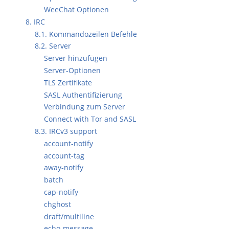
WeeChat Optionen
8. IRC
8.1. Kommandozeilen Befehle
8.2. Server
Server hinzufügen
Server-Optionen
TLS Zertifikate
SASL Authentifizierung
Verbindung zum Server
Connect with Tor and SASL
8.3. IRCv3 support
account-notify
account-tag
away-notify
batch
cap-notify
chghost
draft/multiline
echo-message