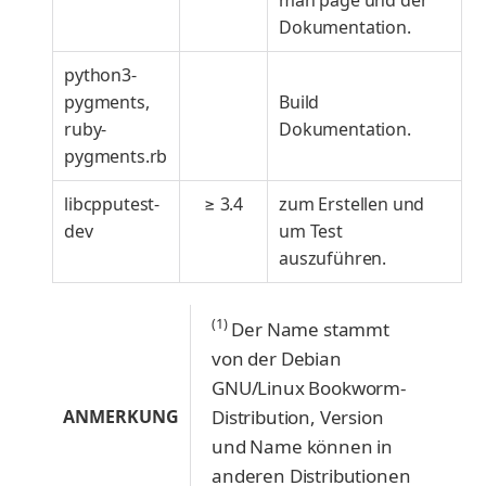
Dokumentation.
python3-
pygments,
Build
ruby-
Dokumentation.
pygments.rb
libcpputest-
≥ 3.4
zum Erstellen und
dev
um Test
auszuführen.
(1)
Der Name stammt
von der Debian
GNU/Linux Bookworm-
ANMERKUNG
Distribution, Version
und Name können in
anderen Distributionen