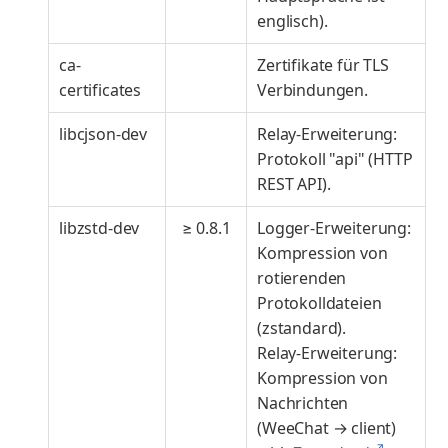
englisch).
ca-
Zertifikate für TLS
certificates
Verbindungen.
libcjson-dev
Relay-Erweiterung:
Protokoll "api" (HTTP
REST API).
libzstd-dev
≥ 0.8.1
Logger-Erweiterung:
Kompression von
rotierenden
Protokolldateien
(zstandard).
Relay-Erweiterung:
Kompression von
Nachrichten
(WeeChat → client)