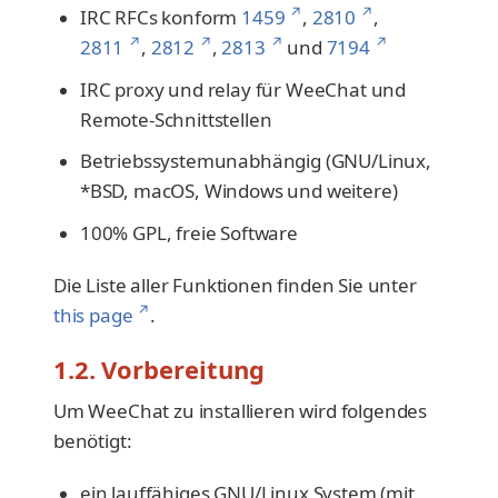
↗
↗
IRC RFCs konform
1459
,
2810
,
↗
↗
↗
↗
2811
,
2812
,
2813
und
7194
IRC proxy und relay für WeeChat und
Remote-Schnittstellen
Betriebssystemunabhängig (GNU/Linux,
*BSD, macOS, Windows und weitere)
100% GPL, freie Software
Die Liste aller Funktionen finden Sie unter
↗
this page
.
1.2. Vorbereitung
Um WeeChat zu installieren wird folgendes
benötigt:
ein lauffähiges GNU/Linux System (mit