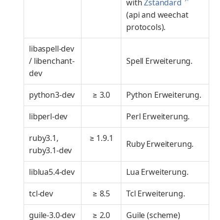
↗
with
Zstandard
(api and weechat
protocols).
libaspell-dev
/ libenchant-
Spell Erweiterung.
dev
python3-dev
≥ 3.0
Python Erweiterung.
libperl-dev
Perl Erweiterung.
ruby3.1,
≥ 1.9.1
Ruby Erweiterung.
ruby3.1-dev
liblua5.4-dev
Lua Erweiterung.
tcl-dev
≥ 8.5
Tcl Erweiterung.
guile-3.0-dev
≥ 2.0
Guile (scheme)