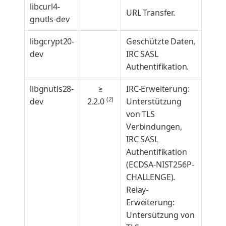
libcurl4-
URL Transfer.
gnutls-dev
libgcrypt20-
Geschützte Daten,
dev
IRC SASL
Authentifikation.
libgnutls28-
≥
IRC-Erweiterung:
(2)
dev
2.2.0
Unterstützung
von TLS
Verbindungen,
IRC SASL
Authentifikation
(ECDSA-NIST256P-
CHALLENGE).
Relay-
Erweiterung:
Untersützung von