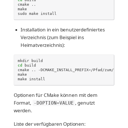
cmake
..

make

sudo
make
install
Installation in ein benutzerdefiniertes
Verzeichnis (zum Beispiel ins
Heimatverzeichnis):
mkdir
cd
build

cmake
..
-DCMAKE_INSTALL_PREFIX
=
/Pfad/zum/Verzeic
make

make
install
Optionen für CMake können mit dem
Format,
, genutzt
-DOPTION=VALUE
werden.
Liste der verfügbaren Optionen: