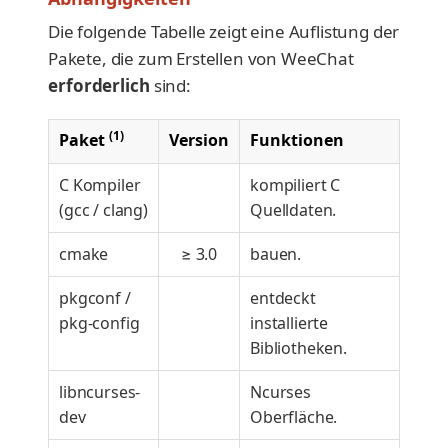
Die folgende Tabelle zeigt eine Auflistung der
Pakete, die zum Erstellen von WeeChat
erforderlich
sind:
(1)
Paket
Version
Funktionen
C Kompiler
kompiliert C
(gcc / clang)
Quelldaten.
cmake
≥ 3.0
bauen.
pkgconf /
entdeckt
pkg-config
installierte
Bibliotheken.
libncurses-
Ncurses
dev
Oberfläche.