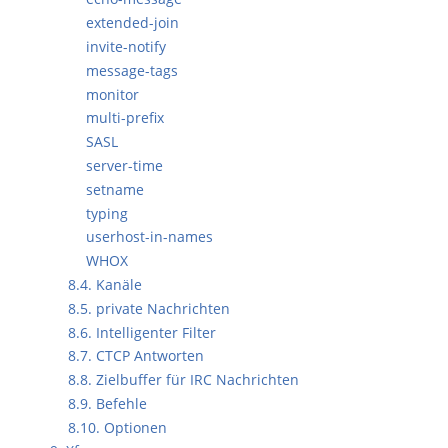
extended-join
invite-notify
message-tags
monitor
multi-prefix
SASL
server-time
setname
typing
userhost-in-names
WHOX
8.4. Kanäle
8.5. private Nachrichten
8.6. Intelligenter Filter
8.7. CTCP Antworten
8.8. Zielbuffer für IRC Nachrichten
8.9. Befehle
8.10. Optionen