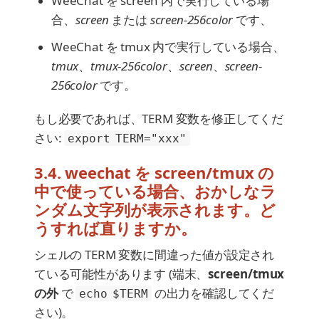
WeeChat を screen 内で実行している場
合、
screen
または
screen-256color
です、
WeeChat を tmux 内で実行している場合、
tmux
、
tmux-256color
、
screen
、
screen-
256color
です。
もし必要であれば、TERM 変数を修正してくだ
さい:
export TERM="xxx"
3.4. weechat を screen/tmux の
中で使っている場合、おかしなラ
ンダム文字列が表示されます。ど
うすれば直りますか。
シェルの TERM 変数に間違った値が設定され
ている可能性があります (端末、
screen/tmux
の外
で
の出力を確認してくだ
echo $TERM
さい)。