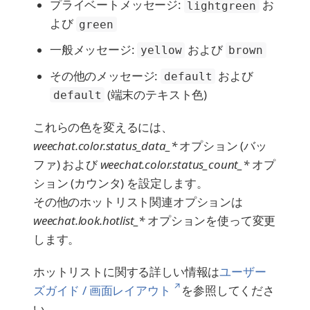
プライベートメッセージ:
お
lightgreen
よび
green
一般メッセージ:
および
yellow
brown
その他のメッセージ:
および
default
(端末のテキスト色)
default
これらの色を変えるには、
weechat.color.status_data_*
オプション (バッ
ファ) および
weechat.color.status_count_*
オプ
ション (カウンタ) を設定します。
その他のホットリスト関連オプションは
weechat.look.hotlist_*
オプションを使って変更
します。
ホットリストに関する詳しい情報は
ユーザー
↗
ズガイド / 画面レイアウト
を参照してくださ
い