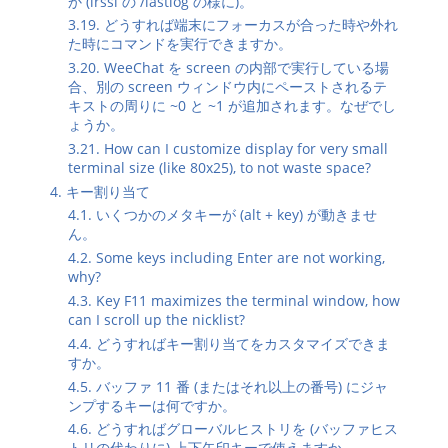
か (irssi の /lastlog の様に)。
3.19. どうすれば端末にフォーカスが合った時や外れ
た時にコマンドを実行できますか。
3.20. WeeChat を screen の内部で実行している場
合、別の screen ウィンドウ内にペーストされるテ
キストの周りに ~0 と ~1 が追加されます。なぜでし
ょうか。
3.21. How can I customize display for very small
terminal size (like 80x25), to not waste space?
4. キー割り当て
4.1. いくつかのメタキーが (alt + key) が動きませ
ん。
4.2. Some keys including Enter are not working,
why?
4.3. Key F11 maximizes the terminal window, how
can I scroll up the nicklist?
4.4. どうすればキー割り当てをカスタマイズできま
すか。
4.5. バッファ 11 番 (またはそれ以上の番号) にジャ
ンプするキーは何ですか。
4.6. どうすればグローバルヒストリを (バッファヒス
トリの代わりに) 上下矢印キーで使えますか。