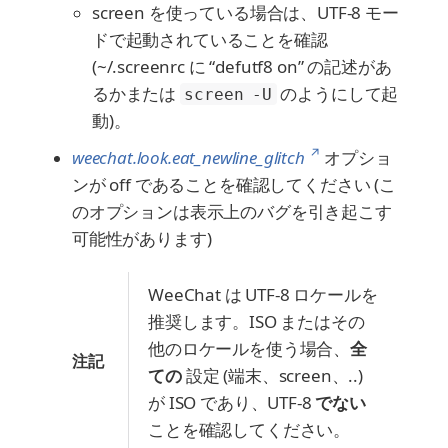
screen を使っている場合は、UTF-8 モー
ドで起動されていることを確認
(~/.screenrc に “defutf8 on” の記述があ
るかまたは
のようにして起
screen -U
動)。
↗
weechat.look.eat_newline_glitch
オプショ
ンが off であることを確認してください (こ
のオプションは表示上のバグを引き起こす
可能性があります)
WeeChat は UTF-8 ロケールを
推奨します。ISO またはその
他のロケールを使う場合、
全
注記
ての
設定 (端末、screen、..)
が ISO であり、UTF-8
でない
ことを確認してください。