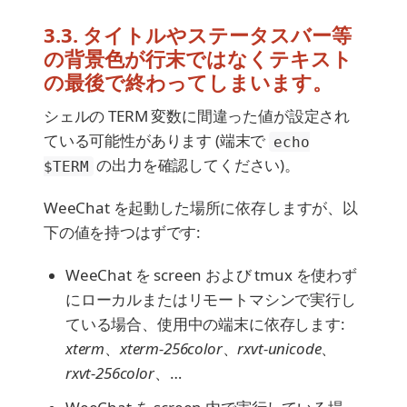
3.3. タイトルやステータスバー等
の背景色が行末ではなくテキスト
の最後で終わってしまいます。
シェルの TERM 変数に間違った値が設定され
ている可能性があります (端末で
echo
の出力を確認してください)。
$TERM
WeeChat を起動した場所に依存しますが、以
下の値を持つはずです:
WeeChat を screen および tmux を使わず
にローカルまたはリモートマシンで実行し
ている場合、使用中の端末に依存します:
xterm
、
xterm-256color
、
rxvt-unicode
、
rxvt-256color
、…​