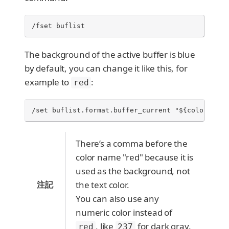
/fset buflist
The background of the active buffer is blue
by default, you can change it like this, for
example to
:
red
/set buflist.format.buffer_current "${color:,red
There’s a comma before the
color name "red" because it is
used as the background, not
注記
the text color.
You can also use any
numeric color instead of
, like
for dark gray.
red
237