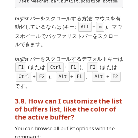
/set weechat.bar.buflist.position bottom
buflist
バーをスクロールする方法: マウスを有
効化しているならば (キー:
+
)、マウ
Alt
m
スホイールでバッファリストバーをスクロー
ルできます。
buflist
バーをスクロールするデフォルトキーは
(または
+
)、
(または
F1
Ctrl
F1
F2
+
)、
+
、
+
Ctrl
F2
Alt
F1
Alt
F2
です。
3.8. How can I customize the list
of buffers list, like the color of
the active buffer?
You can browse all buflist options with the
command: