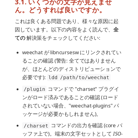
3.1. いくつかの文字が見えませ
ん。どうすれば良いですか。
これは良くある問題であり、様々な原因に起
因しています。以下の内容をよく読んで、
全
ての
解決策をチェックしてください:
weechat が libncursesw にリンクされてい
ることの確認 (警告: 全てではありません
が、ほとんどのディストリビューションで
必要です):
ldd /path/to/weechat
コマンドで "charset" プラグイ
/plugin
ンがロード済みであることの確認 (ロード
されていない場合、"weechat-plugins" パ
ッケージが必要かもしれません)。
コマンドの出力を確認 (core バ
/charset
ッファ上で)。端末の文字セットとして
ISO-