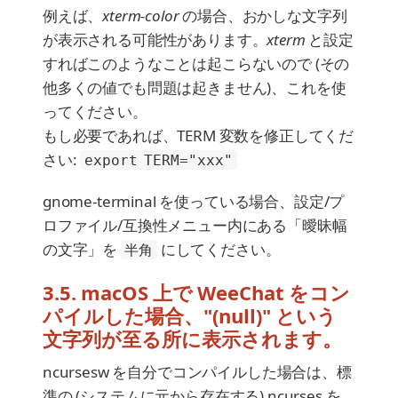
例えば、
xterm-color
の場合、おかしな文字列
が表示される可能性があります。
xterm
と設定
すればこのようなことは起こらないので (その
他多くの値でも問題は起きません)、これを使
ってください。
もし必要であれば、TERM 変数を修正してくだ
さい:
export TERM="xxx"
gnome-terminal を使っている場合、設定/プ
ロファイル/互換性メニュー内にある「曖昧幅
の文字」を
にしてください。
半角
3.5. macOS 上で WeeChat をコン
パイルした場合、"(null)" という
文字列が至る所に表示されます。
ncursesw を自分でコンパイルした場合は、標
準の (システムに元から存在する) ncurses を