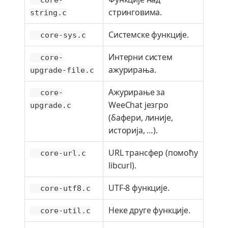
core-
стринговима.
string.c
Системске функције.
core-sys.c
Интерни систем
core-
ажурирања.
upgrade-file.c
Ажурирање за
core-
WeeChat језгро
upgrade.c
(бафери, линије,
историја, …​).
URL трансфер (помоћу
core-url.c
libcurl).
UTF-8 функције.
core-utf8.c
Неке друге функције.
core-util.c