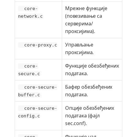
Мрежне функције
core-
(повезивање са
network.c
серверима/
проксијима).
Управљање
core-proxy.c
проксијима.
Функције обезбеђених
core-
података.
secure.c
Бафер обезбеђених
core-secure-
података.
buffer.c
Опције обезбеђених
core-secure-
података (фајл
config.c
sec.conf).
Функције над