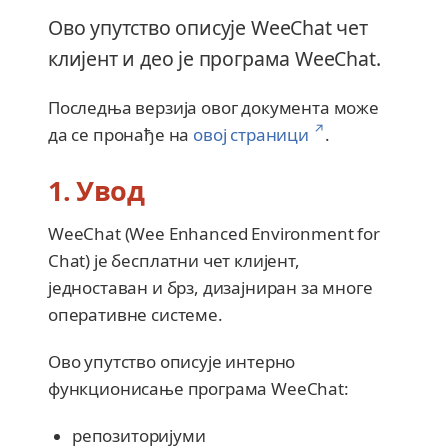
Ово упутство описује WeeChat чет
клијент и део је програма WeeChat.
Последња верзија овог документа може
↗
да се пронађе на
овој страници
.
1. Увод
WeeChat (Wee Enhanced Environment for
Chat) је бесплатни чет клијент,
једноставан и брз, дизајниран за многе
оперативне системе.
Ово упутство описује интерно
функционисање програма WeeChat:
репозиторијуми