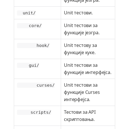
Unit тестови.
unit/
Unit тестови за
core/
функције језгра.
Unit тестову за
hook/
функције куке.
Unit тестови за
gui/
функције интерфејса.
Unit тестови за
curses/
функције Curses
интерфејса.
Тестови за API
scripts/
скриптовања.