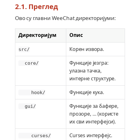
2.1. Преглед
Ово су главни WeeChat директоријуми:
Директоријум
Опис
Корен извора.
src/
Функције језгра:
core/
улазна тачка,
интерне структуре.
Функције кука.
hook/
Функције за бафере,
gui/
прозоре, …​ (користе
их сви интерфејси).
Curses интерфејс.
curses/