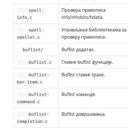
Провера правописа
spell-
info/infolists/hdata.
info.c
Управљање библиотекама за
spell-
проверу правописа.
speller.c
Buflist додатак.
buflist/
Главне buflist функције.
buflist.c
Buflist ставке траке.
buflist-
bar-item.c
Buflist команде.
buflist-
command.c
Buflist довршавања.
buflist-
completion.c