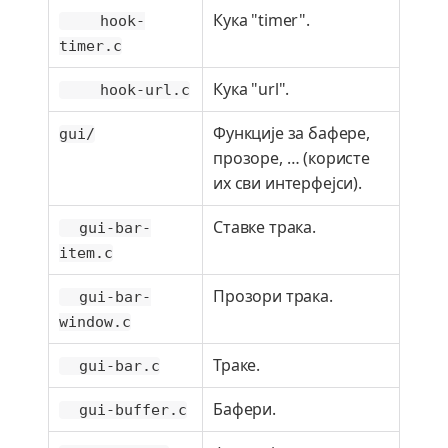
Кука "timer".
hook-
timer.c
Кука "url".
hook-url.c
Функције за бафере,
gui/
прозоре, …​ (користе
их сви интерфејси).
Ставке трака.
gui-bar-
item.c
Прозори трака.
gui-bar-
window.c
Траке.
gui-bar.c
Бафери.
gui-buffer.c