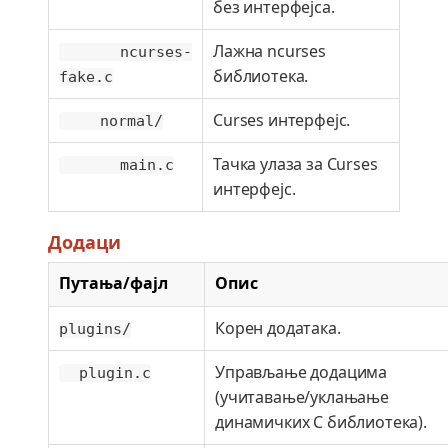
без интерфејса.
Лажна ncurses
ncurses-
библиотека.
fake.c
Curses интерфејс.
normal/
Тачка улаза за Curses
main.c
интерфејс.
Додаци
Путања/фајл
Опис
Корен додатака.
plugins/
Управљање додацима
plugin.c
(учитавање/уклањање
динамичких C библиотека).