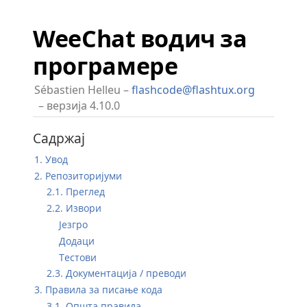
WeeChat водич за
програмере
Sébastien Helleu
flashcode@flashtux.org
верзија 4.10.0
Садржај
1. Увод
2. Репозиторијуми
2.1. Преглед
2.2. Извори
Језгро
Додаци
Тестови
2.3. Документација / преводи
3. Правила за писање кода
3.1. Општа правила