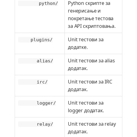
Python скрипте за
python/
генерисање и
покретање тестова
за API скриптовања.
Unit тестови за
plugins/
додатке.
Unit тестови за alias
alias/
додатак.
Unit тестови за IRC
irc/
додатак.
Unit тестови за
logger/
logger додатак.
Unit тестови за relay
relay/
додатак.