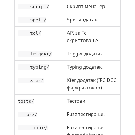
Скрипт менаџер.
script/
Spell додатак.
spell/
API за Tcl
tcl/
скриптовање.
Trigger додатак.
trigger/
Typing додатак.
typing/
Xfer додатак (IRC DCC
xfer/
фајл/разговор).
Тестови.
tests/
Fuzz тестирање.
fuzz/
Fuzz тестирање
core/
функција језгра.