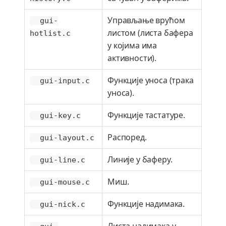
Управљање врућом
gui-
листом (листа бафера
hotlist.c
у којима има
активности).
Функције уноса (трака
gui-input.c
уноса).
Функције тастатуре.
gui-key.c
Распоред.
gui-layout.c
Линије у баферу.
gui-line.c
Миш.
gui-mouse.c
Функције надимака.
gui-nick.c