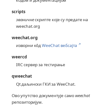
кодом и документацијом
scripts
званичне
скрипте које су предате на
weechat.org
weechat.org
↗
изворни кôд
WeeChat вебсајта
weercd
IRC сервер за тестирање
qweechat
Qt даљински ГКИ за WeeChat.
Ово упутство документује само
weechat
репозиторијум.