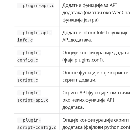
Додатне функције за API
plugin-api.c
додатака (омотач око WeeCha
функција језгра).
Додатне info/infolist функције
plugin-api-
API додатака.
info.c
Опције конфигурације додата
plugin-
(фајл plugins.conf).
config.c
Опште функције које користе
plugin-
скрипт додаци.
script.c
Скрипт API функције: омотачи
plugin-
око неких функција API
script-api.c
додатака.
Опције конфигурације скрипт
plugin-
додатака (фајлови python.conf
script-config.c