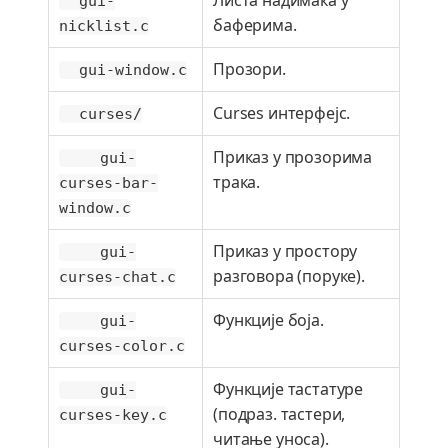
Листа надимака у
gui-
баферима.
nicklist.c
Прозори.
gui-window.c
Curses интерфејс.
curses/
Приказ у прозорима
gui-
трака.
curses-bar-
window.c
Приказ у простору
gui-
разговора (поруке).
curses-chat.c
Функције боја.
gui-
curses-color.c
Функције тастатуре
gui-
(подраз. тастери,
curses-key.c
читање уноса).