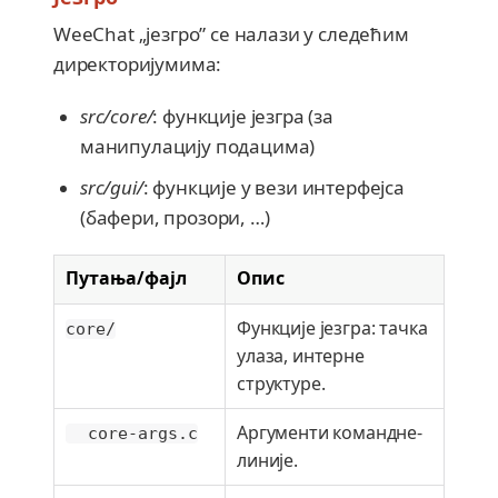
WeeChat „језгро” се налази у следећим
директоријумима:
src/core/
: функције језгра (за
манипулацију подацима)
src/gui/
: функције у вези интерфејса
(бафери, прозори, …​)
Путања/фајл
Опис
Функције језгра: тачка
core/
улаза, интерне
структуре.
Аргументи командне-
core-args.c
линије.