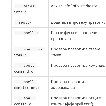
Алијас info/infolists/hdata.
alias-
info.c
Додатак за проверу правопис
spell/
Главне функције провере
spell.c
правописа.
Провера правописа ставке
spell-bar-
траке.
item.c
Провера правописа команде.
spell-
command.c
Провера правописа
spell-
довршавања.
completion.c
Провера правописа опције
spell-
конфиг (фајл spell.conf).
config.c