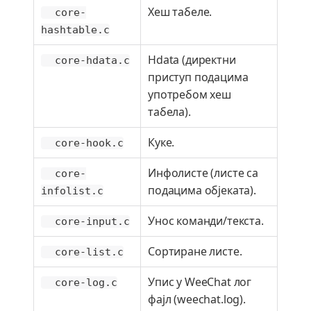
Хеш табеле.
core-
hashtable.c
Hdata (директни
core-hdata.c
приступ подацима
употребом хеш
табела).
Куке.
core-hook.c
Инфолисте (листе са
core-
подацима објеката).
infolist.c
Унос команди/текста.
core-input.c
Сортиране листе.
core-list.c
Упис у WeeChat лог
core-log.c
фајл (weechat.log).