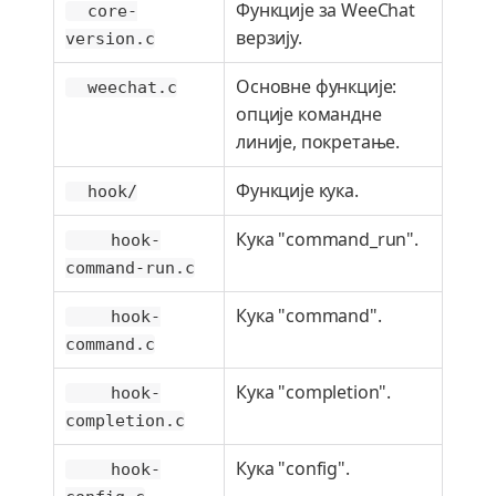
Функције за WeeChat
core-
верзију.
version.c
Основне функције:
weechat.c
опције командне
линије, покретање.
Функције кука.
hook/
Кука "command_run".
hook-
command-run.c
Кука "command".
hook-
command.c
Кука "completion".
hook-
completion.c
Кука "config".
hook-