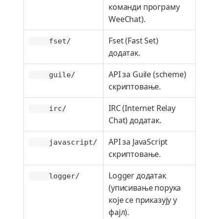
команди програму
WeeChat).
Fset (Fast Set)
fset/
додатак.
API за Guile (scheme)
guile/
скриптовање.
IRC (Internet Relay
irc/
Chat) додатак.
API за JavaScript
javascript/
скриптовање.
Logger додатак
logger/
(уписивање порука
које се приказују у
фајл).