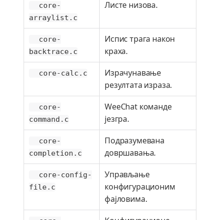
Листе низова.
core-
arraylist.c
Испис трага након
core-
краха.
backtrace.c
Израчунавање
core-calc.c
резултата израза.
WeeChat команде
core-
језгра.
command.c
Подразумевана
core-
довршавања.
completion.c
Управљање
core-config-
конфигурационим
file.c
фајловима.