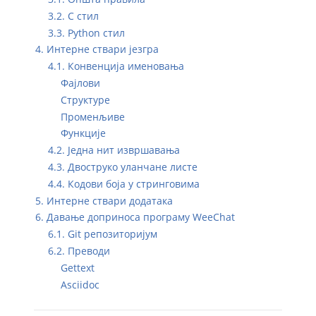
3.2. C стил
3.3. Python стил
4. Интерне ствари језгра
4.1. Конвенција именовања
Фајлови
Структуре
Променљиве
Функције
4.2. Једна нит извршавања
4.3. Двоструко уланчане листе
4.4. Кодови боја у стринговима
5. Интерне ствари додатака
6. Давање доприноса програму WeeChat
6.1. Git репозиторијум
6.2. Преводи
Gettext
Asciidoc