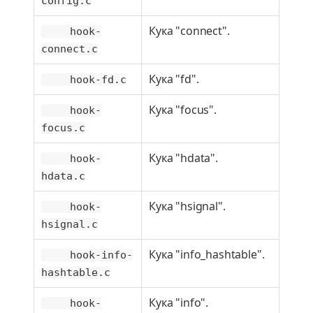
config.c
Кука "connect".
hook-
connect.c
Кука "fd".
hook-fd.c
Кука "focus".
hook-
focus.c
Кука "hdata".
hook-
hdata.c
Кука "hsignal".
hook-
hsignal.c
Кука "info_hashtable".
hook-info-
hashtable.c
Кука "info".
hook-