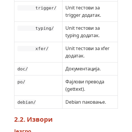
Unit тестови за
trigger/
trigger додатак.
Unit тестови за
typing/
typing додатак.
Unit тестови за xfer
xfer/
додатак.
Документација.
doc/
Фајлови превода
po/
(gettext).
Debian паковање.
debian/
2.2. Извори
Језгро