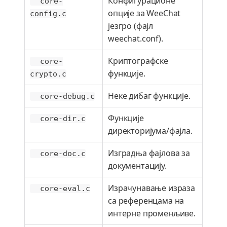
Конфигурационе
core-
опције за WeeChat
config.c
језгро (фајл
weechat.conf).
Криптографске
core-
функције.
crypto.c
Неке дибаг функције.
core-debug.c
Функције
core-dir.c
директоријума/фајла.
Изградња фајлова за
core-doc.c
документацију.
Израчунавање израза
core-eval.c
са референцама на
интерне променљиве.