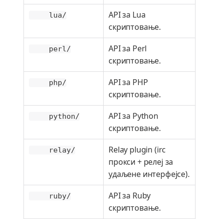
API за Lua
lua/
скриптовање.
API за Perl
perl/
скриптовање.
API за PHP
php/
скриптовање.
API за Python
python/
скриптовање.
Relay plugin (irc
relay/
прокси + релеј за
удаљене интерфејсе).
API за Ruby
ruby/
скриптовање.