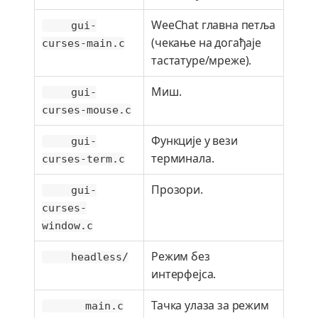
WeeChat главна петља
gui-
(чекање на догађаје
curses-main.c
тастатуре/мреже).
Миш.
gui-
curses-mouse.c
Функције у вези
gui-
терминала.
curses-term.c
Прозори.
gui-
curses-
window.c
Режим без
headless/
интерфејса.
Тачка улаза за режим
main.c