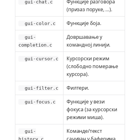
Функције разговора
gui-chat.c
(призаз поруке, …​).
Функције боја.
gui-color.c
Довршавање у
gui-
командној линији.
completion.c
Курсорски режим
gui-cursor.c
(слободно померање
курсора).
Филтери.
gui-filter.c
Функције у вези
gui-focus.c
фокуса (за курсорски
режими миша).
Команде/текст
gui-
сачуван у баферима.
history.c