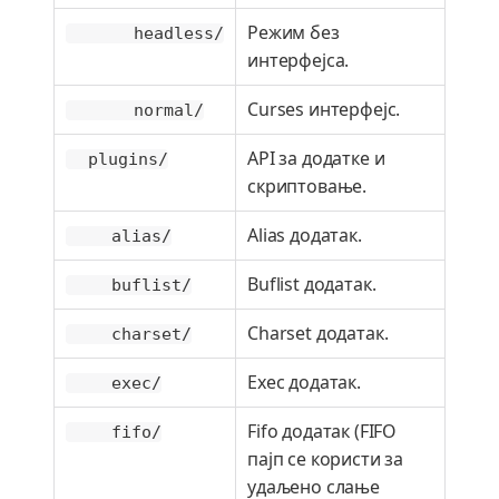
Режим без
headless/
интерфејса.
Curses интерфејс.
normal/
API за додатке и
plugins/
скриптовање.
Alias додатак.
alias/
Buflist додатак.
buflist/
Charset додатак.
charset/
Exec додатак.
exec/
Fifo додатак (FIFO
fifo/
пајп се користи за
удаљено слање