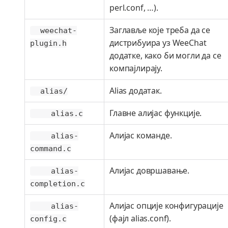
perl.conf, …​).
Заглавље које треба да се
weechat-
дистрибуира уз WeeChat
plugin.h
додатке, како би могли да се
компајлирају.
Alias додатак.
alias/
Главне алијас функције.
alias.c
Алијас команде.
alias-
command.c
Алијас довршавање.
alias-
completion.c
Алијас опције конфигурације
alias-
(фајл alias.conf).
config.c