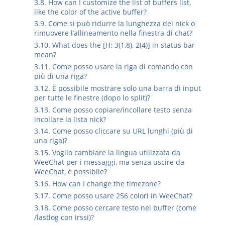
3.8. How can I customize the list of buffers list,
like the color of the active buffer?
3.9. Come si può ridurre la lunghezza dei nick o
rimuovere l’allineamento nella finestra di chat?
3.10. What does the [H: 3(1,8), 2(4)] in status bar
mean?
3.11. Come posso usare la riga di comando con
più di una riga?
3.12. È possibile mostrare solo una barra di input
per tutte le finestre (dopo lo split)?
3.13. Come posso copiare/incollare testo senza
incollare la lista nick?
3.14. Come posso cliccare su URL lunghi (più di
una riga)?
3.15. Voglio cambiare la lingua utilizzata da
WeeChat per i messaggi, ma senza uscire da
WeeChat, è possibile?
3.16. How can I change the timezone?
3.17. Come posso usare 256 colori in WeeChat?
3.18. Come posso cercare testo nel buffer (come
/lastlog con irssi)?