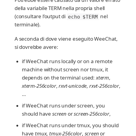
della variabile TERM nella propria shell
(consultare l’output di
nel
echo $TERM
terminale).
A seconda di dove viene eseguito WeeChat,
si dovrebbe avere:
if WeeChat runs locally or on a remote
machine without screen nor tmux, it
depends on the terminal used:
xterm
,
xterm-256color
,
rxvt-unicode
,
rxvt-256color
,
…​
if WeeChat runs under screen, you
should have
screen
or
screen-256color
,
if WeeChat runs under tmux, you should
have
tmux
,
tmux-256color
,
screen
or