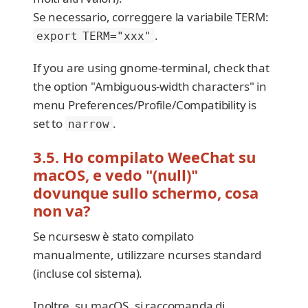
Se necessario, correggere la variabile TERM:
.
export TERM="xxx"
If you are using gnome-terminal, check that
the option "Ambiguous-width characters" in
menu Preferences/Profile/Compatibility is
set to
.
narrow
3.5. Ho compilato WeeChat su
macOS, e vedo "(null)"
dovunque sullo schermo, cosa
non va?
Se ncursesw è stato compilato
manualmente, utilizzare ncurses standard
(incluse col sistema).
Inoltre, su macOS, si raccomanda di