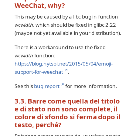
WeeChat, why?
This may be caused by a libc bug in function
wcwidth
, which should be fixed in glibc 2.22
(maybe not yet available in your distribution).
There is a workaround to use the fixed
wcwidth
function:
https://blog.nytsoi.net/2015/05/04/emoji-
↗
support-for-weechat
.
↗
See this
bug report
for more information.
3.3. Barre come quella del titolo
e di stato non sono complete, il
colore di sfondo si ferma dopo il
testo, perché?
Potrebbe essere causato da un valore errato