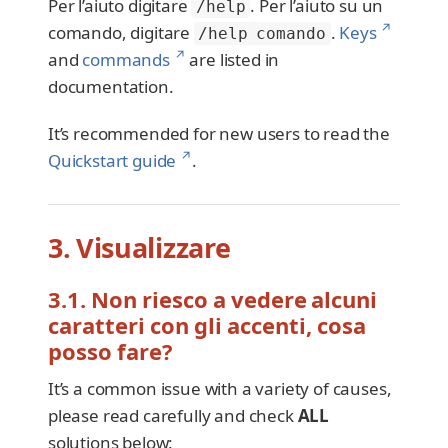
Per l’aiuto digitare
. Per l’aiuto su un
/help
↗
comando, digitare
.
Keys
/help comando
↗
and
commands
are listed in
documentation.
It’s recommended for new users to read the
↗
Quickstart guide
.
3. Visualizzare
3.1. Non riesco a vedere alcuni
caratteri con gli accenti, cosa
posso fare?
It’s a common issue with a variety of causes,
please read carefully and check
ALL
solutions below: