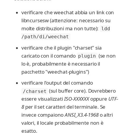
verificare che weechat abbia un link con
libncursesw (attenzione: necessario su
molte distribuzioni ma non tutte):
ldd
/path/di/weechat
verificare che il plugin "charset" sia
caricato con il comando
(se non
plugin
lo è, probabilmente è necessario il
pacchetto "weechat-plugins")
verificare l’output del comando
(sul buffer core). Dovrebbero
/charset
essere visualizzati
ISO-XXXXXX
oppure
UTF-
8
per il set caratteri del terminale. Se
invece compaiono
ANSI_X3.4-1968
o altri
valori, il locale probabilmente non è
esatto.