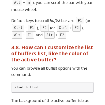
+
), you can scroll the bar with your
Alt
m
mouse wheel.
Default keys to scroll
buflist
bar are
(or
F1
+
),
(or
+
),
Ctrl
F1
F2
Ctrl
F2
+
and
+
.
Alt
F1
Alt
F2
3.8. How can I customize the list
of buffers list, like the color of
the active buffer?
You can browse all buflist options with the
command:
/fset buflist
The background of the active buffer is blue