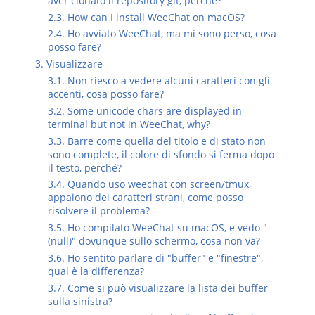
aver clonato il repository git, perché?
2.3. How can I install WeeChat on macOS?
2.4. Ho avviato WeeChat, ma mi sono perso, cosa
posso fare?
3. Visualizzare
3.1. Non riesco a vedere alcuni caratteri con gli
accenti, cosa posso fare?
3.2. Some unicode chars are displayed in
terminal but not in WeeChat, why?
3.3. Barre come quella del titolo e di stato non
sono complete, il colore di sfondo si ferma dopo
il testo, perché?
3.4. Quando uso weechat con screen/tmux,
appaiono dei caratteri strani, come posso
risolvere il problema?
3.5. Ho compilato WeeChat su macOS, e vedo "
(null)" dovunque sullo schermo, cosa non va?
3.6. Ho sentito parlare di "buffer" e "finestre",
qual è la differenza?
3.7. Come si può visualizzare la lista dei buffer
sulla sinistra?