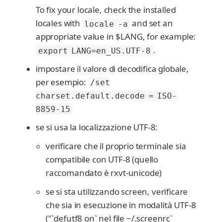
To fix your locale, check the installed
locales with
and set an
locale -a
appropriate value in $LANG, for example:
.
export LANG=en_US.UTF-8
impostare il valore di decodifica globale,
per esempio:
/set
charset.default.decode = ISO-
8859-15
se si usa la localizzazione UTF-8:
verificare che il proprio terminale sia
compatibile con UTF-8 (quello
raccomandato è rxvt-unicode)
se si sta utilizzando screen, verificare
che sia in esecuzione in modalità UTF-8
("`defutf8 on` nel file ~/.screenrc`