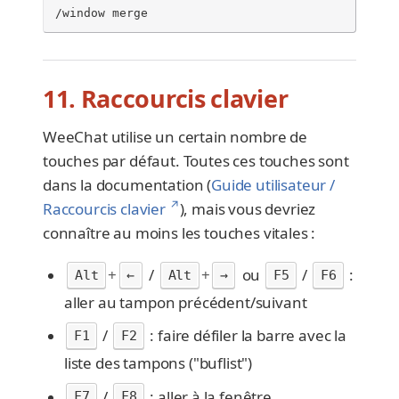
/window merge
11. Raccourcis clavier
WeeChat utilise un certain nombre de
touches par défaut. Toutes ces touches sont
dans la documentation (
Guide utilisateur /
↗
Raccourcis clavier
), mais vous devriez
connaître au moins les touches vitales :
+
/
+
ou
/
:
Alt
←
Alt
→
F5
F6
aller au tampon précédent/suivant
/
: faire défiler la barre avec la
F1
F2
liste des tampons ("buflist")
/
: aller à la fenêtre
F7
F8