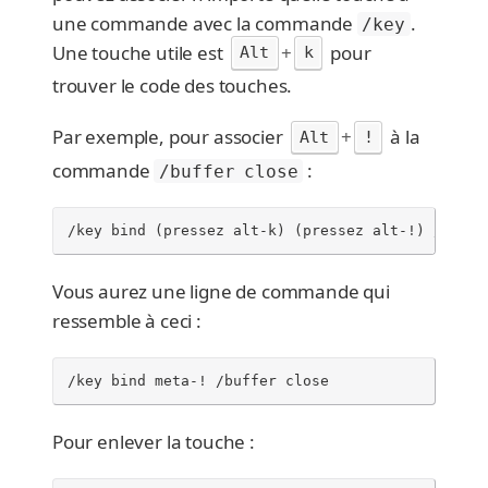
une commande avec la commande
.
/key
Une touche utile est
+
pour
Alt
k
trouver le code des touches.
Par exemple, pour associer
+
à la
Alt
!
commande
:
/buffer close
/key bind (pressez alt-k) (pressez alt-!) /buffe
Vous aurez une ligne de commande qui
ressemble à ceci :
/key bind meta-! /buffer close
Pour enlever la touche :