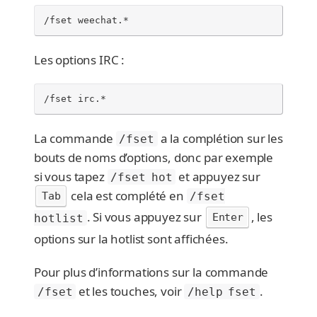
/fset weechat.*
Les options IRC :
/fset irc.*
La commande
a la complétion sur les
/fset
bouts de noms d’options, donc par exemple
si vous tapez
et appuyez sur
/fset hot
cela est complété en
Tab
/fset
. Si vous appuyez sur
, les
Enter
hotlist
options sur la hotlist sont affichées.
Pour plus d’informations sur la commande
et les touches, voir
.
/fset
/help fset