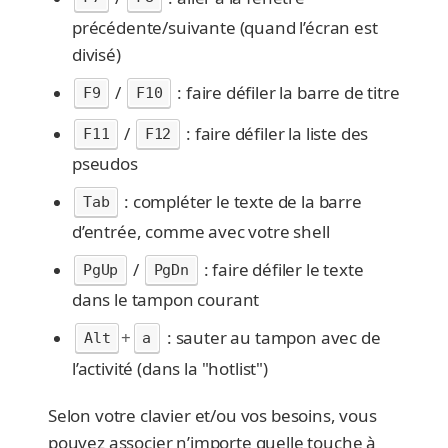
précédente/suivante (quand l’écran est
divisé)
/
: faire défiler la barre de titre
F9
F10
/
: faire défiler la liste des
F11
F12
pseudos
: compléter le texte de la barre
Tab
d’entrée, comme avec votre shell
/
: faire défiler le texte
PgUp
PgDn
dans le tampon courant
+
: sauter au tampon avec de
Alt
a
l’activité (dans la "hotlist")
Selon votre clavier et/ou vos besoins, vous
pouvez associer n’importe quelle touche à